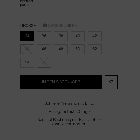
beetroot
purple
GRÖSSE
GRÖSSENHILFE
34
36
38
40
42
44
46
48
50
52
54
56
IN DEN WARENKORB
Schneller Versand mit DHL.
Rückgabefrist 30 Tage
Kauf auf Rechnung mit Klarna ohne
zusätzliche Kosten