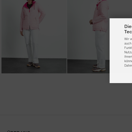
Die
Tec
Wir 
auch 
Funk
Nutz
Ihnen
könne
Date