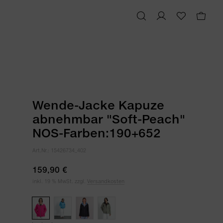
Wende-Jacke Kapuze
abnehmbar "Soft-Peach"
NOS-Farben:190+652
Art.Nr.:
15426734_402
159,90 €
inkl. 19 % MwSt. zzgl.
Versandkosten