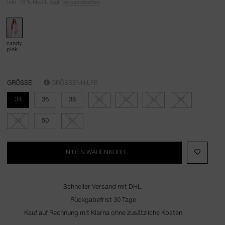
inkl. 19 % MwSt. zzgl.
Versandkosten
candy
pink
GRÖSSE
GRÖSSENHILFE
34
36
38
40
42
44
46
48
50
52
IN DEN WARENKORB
Schneller Versand mit DHL.
Rückgabefrist 30 Tage
Kauf auf Rechnung mit Klarna ohne zusätzliche Kosten