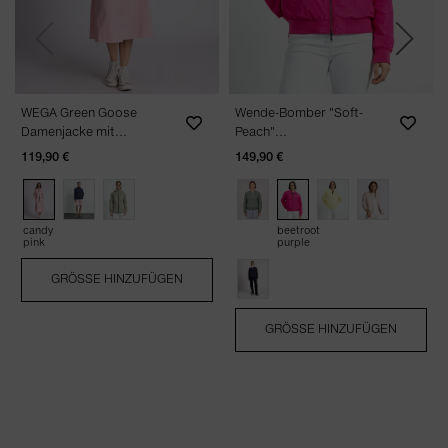
Previous
Next
WEGA Green Goose
Wende-Bomber "Soft-
Damenjacke mit
Peach"
verschweißten Nähten
NOS.Farben:510+652
119,90 €
149,90 €
"Anniversary Rain" -
Vegane Regenjacke in
Candy Pink
candy
beetroot
pink
purple
GRÖSSE HINZUFÜGEN
GRÖSSE HINZUFÜGEN