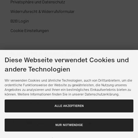
Privatsphäre und Datenschutz
Widerrufsrecht & Widerrufsformular
B2B Login
Cookie Einstellungen
NEWSLETTER-ANMMELDUNG
Diese Webseite verwendet Cookies und
andere Technologien
Wir verwenden Cookies und ähnliche Technologien, auch von Drittanbietern, um die
ordentliche Funktionsweise der Website zu gewährleisten, die Nutzung unseres
ABONNIEREN
Angebotes zu analysieren und Ihnen ein bestmögliches Einkaufserlebnis bieten zu
können. Weitere Informationen finden Sie in unserer Datenschutzerklärung.
Der Newsletter kann jederzeit hier oder in Ihrem Kundenkonto
abbestellt werden.
ALLE AKZEPTIEREN
NUR NOTWENDIGE