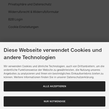
Privatsphäre und Datenschutz
Widerrufsrecht & Widerrufsformular
B2B Login
Cookie Einstellungen
NEWSLETTER-ANMMELDUNG
Diese Webseite verwendet Cookies und
andere Technologien
Wir verwenden Cookies und ähnliche Technologien, auch von Drittanbietern, um die
ordentliche Funktionsweise der Website zu gewährleisten, die Nutzung unseres
ABONNIEREN
Angebotes zu analysieren und Ihnen ein bestmögliches Einkaufserlebnis bieten zu
können. Weitere Informationen finden Sie in unserer Datenschutzerklärung.
Der Newsletter kann jederzeit hier oder in Ihrem Kundenkonto
abbestellt werden.
ALLE AKZEPTIEREN
NUR NOTWENDIGE