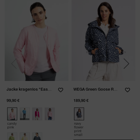
Previous
Next
Jacke kragenlos "Easy Soft Price"
WEGA Green Goose Regenjacke "Fu
99,90 €
189,90 €
candy
navy
pink
flower
print
small