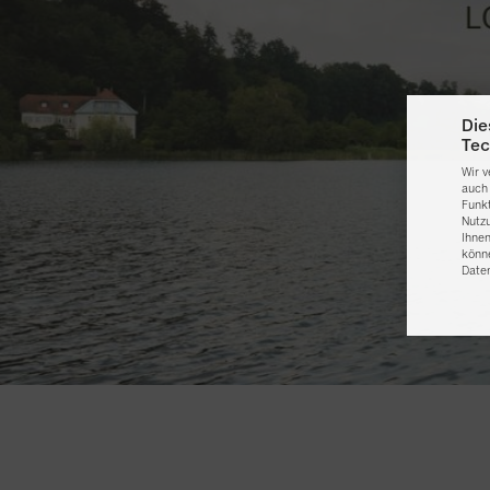
Die
Tec
Wir 
auch 
Funk
Nutz
Ihnen
könne
Date