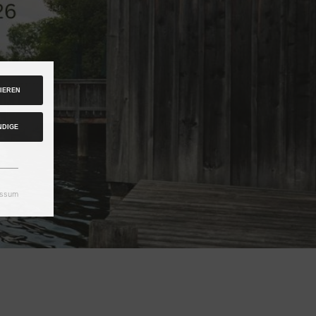
IEREN
NDIGE
essum