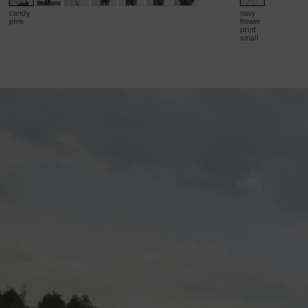
candy
navy
pink
flower
print
small