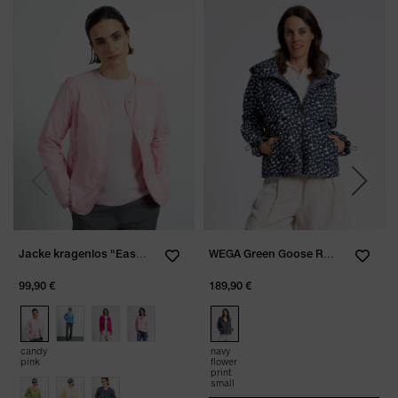
Previous
Next
Jacke kragenlos "Easy Soft Price"
WEGA Green Goose Regenjacke "Fu
99,90 €
189,90 €
candy
navy
pink
flower
print
small