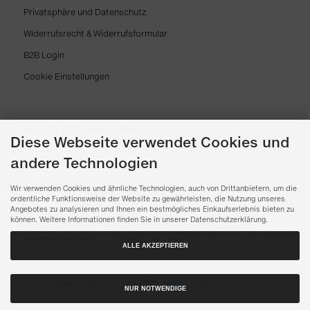
Privatsphäre und Datenschutz
Widerrufsrecht & Widerrufsformular
B2B Login
Cookie Einstellungen
NEWSLETTER-ANMMELDUNG
Diese Webseite verwendet Cookies und
andere Technologien
Wir verwenden Cookies und ähnliche Technologien, auch von Drittanbietern, um die
ordentliche Funktionsweise der Website zu gewährleisten, die Nutzung unseres
ABONNIEREN
Angebotes zu analysieren und Ihnen ein bestmögliches Einkaufserlebnis bieten zu
können. Weitere Informationen finden Sie in unserer Datenschutzerklärung.
Der Newsletter kann jederzeit hier oder in Ihrem Kundenkonto
abbestellt werden.
ALLE AKZEPTIEREN
NUR NOTWENDIGE